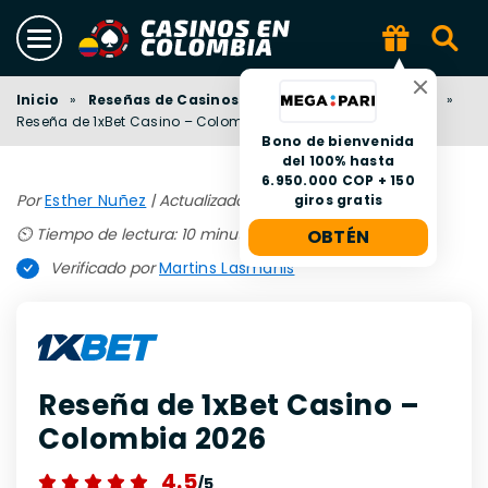
Inicio
»
Reseñas de Casinos Online en Colombia 2026
»
Reseña de 1xBet Casino – Colombia 2026
Bono de bienvenida
del 100% hasta
6.950.000 COP + 150
Por
Esther Nuñez
|
Actualizado el septiembre 19, 2025
giros gratis
⏲️ Tiempo de lectura: 10 minutos
OBTÉN
Verificado por
Martins Lasmanis
Reseña de 1xBet Casino –
Colombia 2026
4.5
/5