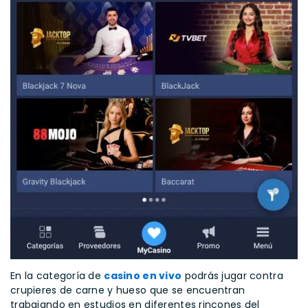
En la categoría de
casino en vivo
podrás jugar contra
crupieres de carne y hueso que se encuentran
trabajando en estudios en diferentes rincones del