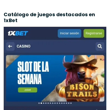
Catálogo de juegos destacados en
1xBet