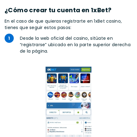
¿Cómo crear tu cuenta en 1xBet?
En el caso de que quieras registrarte en 1xBet casino,
tienes que seguir estos pasos:
1
Desde la web oficial del casino, sitúate en
“registrarse” ubicado en la parte superior derecha
de la página.