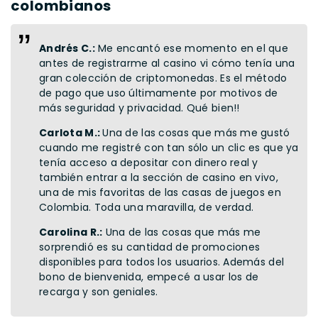
colombianos
Andrés C.:
Me encantó ese momento en el que
antes de registrarme al casino vi cómo tenía una
gran colección de criptomonedas. Es el método
de pago que uso últimamente por motivos de
más seguridad y privacidad. Qué bien!!
Carlota M.:
Una de las cosas que más me gustó
cuando me registré con tan sólo un clic es que ya
tenía acceso a depositar con dinero real y
también entrar a la sección de casino en vivo,
una de mis favoritas de las casas de juegos en
Colombia. Toda una maravilla, de verdad.
Carolina R.:
Una de las cosas que más me
sorprendió es su cantidad de promociones
disponibles para todos los usuarios. Además del
bono de bienvenida, empecé a usar los de
recarga y son geniales.