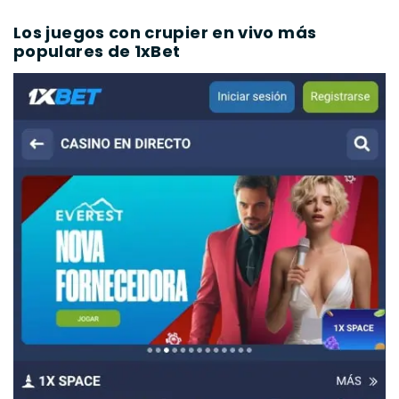
Los juegos con crupier en vivo más
populares de 1xBet