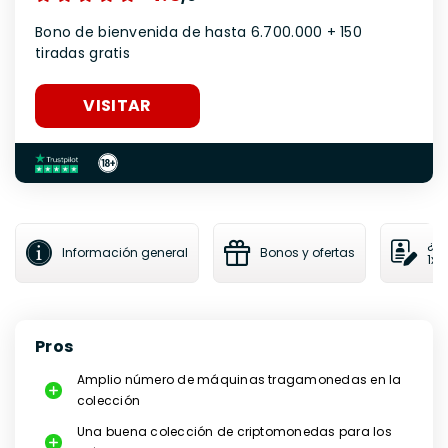
Bono de bienvenida de hasta 6.700.000 + 150
tiradas gratis
VISITAR
¿Có
Información general
Bonos y ofertas
1xB
Pros
Amplio número de máquinas tragamonedas en la
colección
Una buena colección de criptomonedas para los