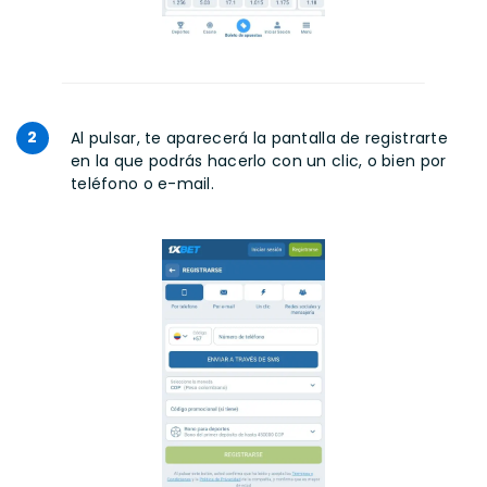
2
Al pulsar, te aparecerá la pantalla de registrarte
en la que podrás hacerlo con un clic, o bien por
teléfono o e-mail.