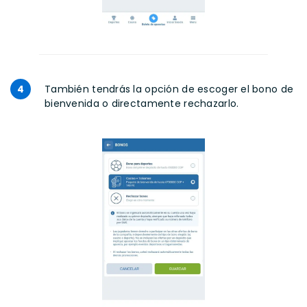
4
También tendrás la opción de escoger el bono de
bienvenida o directamente rechazarlo.