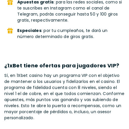
Apuestas gratis
: para las redes sociales, como si
te suscribes en Instagram como el canal de
Telegram, podrás conseguir hasta 50 y 100 giros
gratis, respectivamente.
Especiales
: por tu cumpleaños, te dará un
número determinado de giros gratis.
¿1xBet tiene ofertas para jugadores VIP?
Sí, en 1Xbet casino hay un programa VIP con el objetivo
de mantener a los usuarios y fidelizarlos en el casino. El
programa de fidelidad cuenta con 8 niveles, siendo el
nivel 1 el de cobre, en el que todos comienzan. Conforme
apuestes, más puntos vas ganando y vas subiendo de
niveles. Esto te abre la puerta a recompensas, como un
mayor porcentaje de pérdidas o, incluso, un asesor
personalizado.