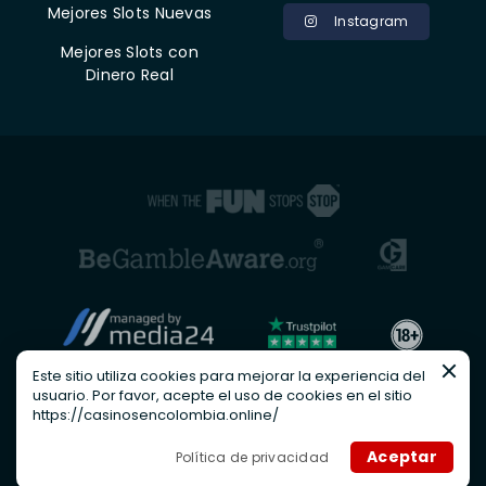
Mejores Slots Nuevas
Instagram
Mejores Slots con
Dinero Real
Este sitio utiliza cookies para mejorar la experiencia del
usuario. Por favor, acepte el uso de cookies en el sitio
Casinosencolombia.online no es un organizador de apuestas.
https://casinosencolombia.online/
Este es un portal meramente informativo.
Copyright © 2026 Casinos en Colombia - All rights reserved
Aceptar
Política de privacidad