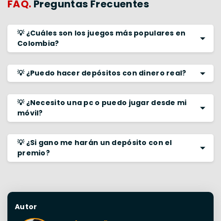
FAQ.
Preguntas Frecuentes
💡 ¿Cuáles son los juegos más populares en
Colombia?
💡 ¿Puedo hacer depósitos con dinero real?
💡 ¿Necesito una pc o puedo jugar desde mi
móvil?
💡 ¿Si gano me harán un depósito con el
premio?
Autor