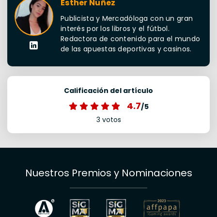
Esther Nuñez
Publicista y Mercadóloga con un gran
interés por los libros y el fútbol.
Redactora de contenido para el mundo
de las apuestas deportivas y casinos.
Calificación del artículo
4.7
/5
3
votos
Nuestros Premios y Nominaciones