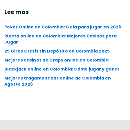
Lee más
Poker Online en Colombia: Guía para jugar en 2026
Ruleta online en Colombia: Mejores Casinos para
Jugar
25 Giros Gratis sin Depósito en Colombia 2025
Mejores casinos de Craps online en Colombia
Blackjack online en Colombia: Cómo jugar y ganar
Mejores tragamonedas online de Colombia en
Agosto 2026