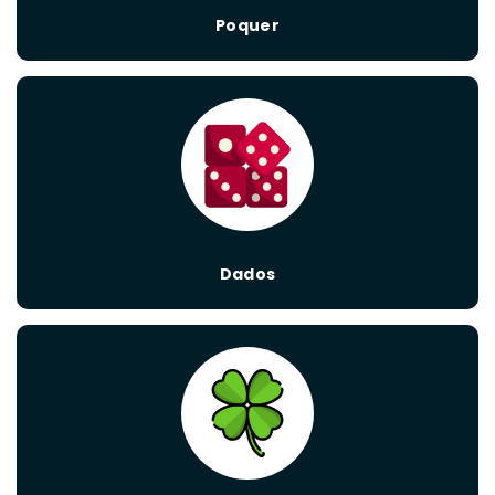
Poquer
Dados