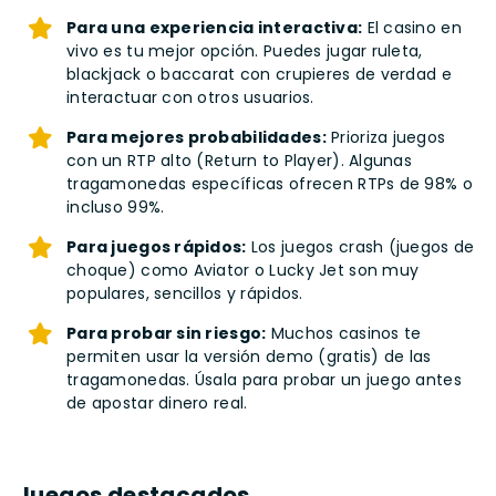
Para una experiencia interactiva:
El casino en
vivo es tu mejor opción. Puedes jugar ruleta,
blackjack o baccarat con crupieres de verdad e
interactuar con otros usuarios.
Para mejores probabilidades:
Prioriza juegos
con un RTP alto (Return to Player). Algunas
tragamonedas específicas ofrecen RTPs de 98% o
incluso 99%.
Para juegos rápidos:
Los juegos crash (juegos de
choque) como Aviator o Lucky Jet son muy
populares, sencillos y rápidos.
Para probar sin riesgo:
Muchos casinos te
permiten usar la versión demo (gratis) de las
tragamonedas. Úsala para probar un juego antes
de apostar dinero real.
Juegos destacados