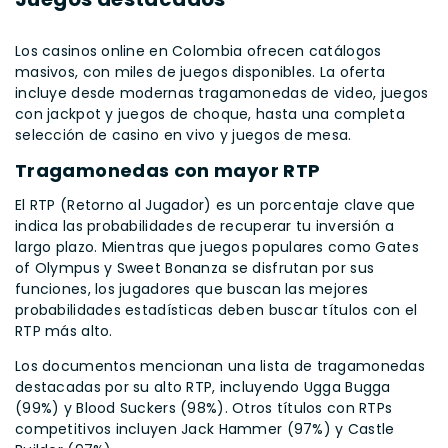
Los casinos online en Colombia ofrecen catálogos
masivos, con miles de juegos disponibles. La oferta
incluye desde modernas tragamonedas de video, juegos
con jackpot y juegos de choque, hasta una completa
selección de casino en vivo y juegos de mesa.
Tragamonedas con mayor RTP
El RTP (Retorno al Jugador) es un porcentaje clave que
indica las probabilidades de recuperar tu inversión a
largo plazo. Mientras que juegos populares como Gates
of Olympus y Sweet Bonanza se disfrutan por sus
funciones, los jugadores que buscan las mejores
probabilidades estadísticas deben buscar títulos con el
RTP más alto.
Los documentos mencionan una lista de tragamonedas
destacadas por su alto RTP, incluyendo Ugga Bugga
(99%) y Blood Suckers (98%). Otros títulos con RTPs
competitivos incluyen Jack Hammer (97%) y Castle