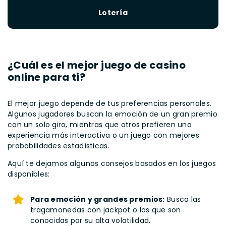
Lotería
¿Cuál es el mejor juego de casino
online para ti?
El mejor juego depende de tus preferencias personales.
Algunos jugadores buscan la emoción de un gran premio
con un solo giro, mientras que otros prefieren una
experiencia más interactiva o un juego con mejores
probabilidades estadísticas.
Aquí te dejamos algunos consejos basados en los juegos
disponibles:
Para emoción y grandes premios:
Busca las
tragamonedas con jackpot o las que son
conocidas por su alta volatilidad.